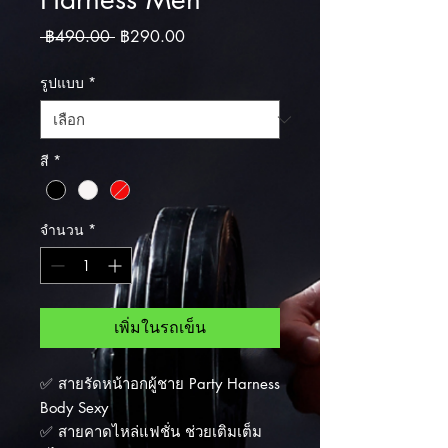
ราคาปกติ
ราคาขายลด
 ฿490.00 
฿290.00
รูปแบบ
*
สี
*
จำนวน
*
เพิ่มในรถเข็น
✅ สายรัดหน้าอกผู้ชาย Party Harness
Body Sexy
✅ สายคาดไหล่แฟชั่น ช่วยเติมเต็ม