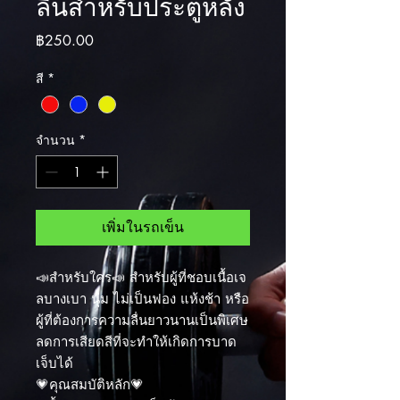
ลื่นสำหรับประตูหลัง
ราคา
฿250.00
สี
*
จำนวน
*
เพิ่มในรถเข็น
📣สำหรับใคร📣 สำหรับผู้ที่ชอบเนื้อเจ
ลบางเบา นุ่ม ไม่เป็นฟอง แห้งช้า หรือ
ผู้ที่ต้องการความลื่นยาวนานเป็นพิเศษ
ลดการเสียดสีที่จะทำให้เกิดการบาด
เจ็บได้
💗คุณสมบัติหลัก💗